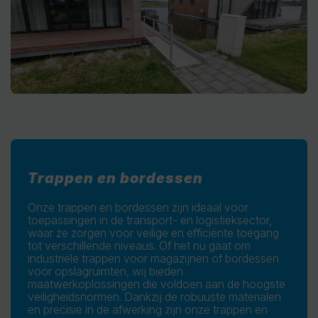
Trappen en bordessen
Onze trappen en bordessen zijn ideaal voor
toepassingen in de transport- en logistieksector,
waar ze zorgen voor veilige en efficiënte toegang
tot verschillende niveaus. Of het nu gaat om
industriële trappen voor magazijnen of bordessen
voor opslagruimten, wij bieden
maatwerkoplossingen die voldoen aan de hoogste
veiligheidsnormen. Dankzij de robuuste materialen
en precisie in de afwerking zijn onze trappen en