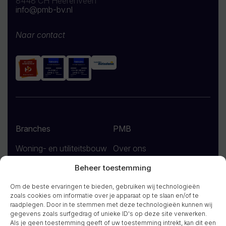
8448 CH Heerenveen
info@pmb-bv.nl
Naar contact
Branches
PMB
Woning- en utiliteitsbouw
Over ons
Sport gerelateerd
Nieuws
Beheer toestemming
Interieurbouw
Contact
Om de beste ervaringen te bieden, gebruiken wij technologieën
zoals cookies om informatie over je apparaat op te slaan en/of te
Industrie en productie
Projecten
raadplegen. Door in te stemmen met deze technologieën kunnen wij
bedrijven
gegevens zoals surfgedrag of unieke ID's op deze site verwerken.
Als je geen toestemming geeft of uw toestemming intrekt, kan dit een