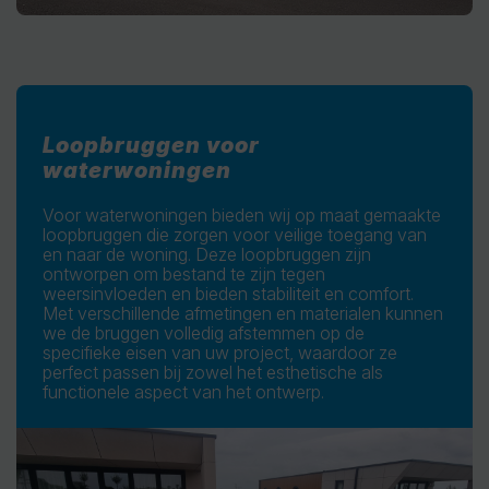
Loopbruggen voor
waterwoningen
Voor waterwoningen bieden wij op maat gemaakte
loopbruggen die zorgen voor veilige toegang van
en naar de woning. Deze loopbruggen zijn
ontworpen om bestand te zijn tegen
weersinvloeden en bieden stabiliteit en comfort.
Met verschillende afmetingen en materialen kunnen
we de bruggen volledig afstemmen op de
specifieke eisen van uw project, waardoor ze
perfect passen bij zowel het esthetische als
functionele aspect van het ontwerp.