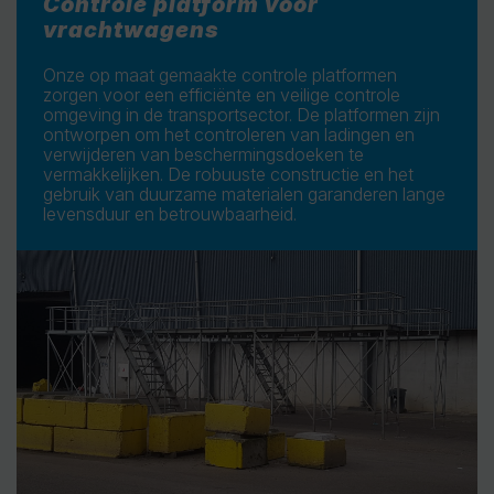
Controle platform voor
vrachtwagens
Onze op maat gemaakte controle platformen
zorgen voor een efficiënte en veilige controle
omgeving in de transportsector. De platformen zijn
ontworpen om het controleren van ladingen en
verwijderen van beschermingsdoeken te
vermakkelijken. De robuuste constructie en het
gebruik van duurzame materialen garanderen lange
levensduur en betrouwbaarheid.