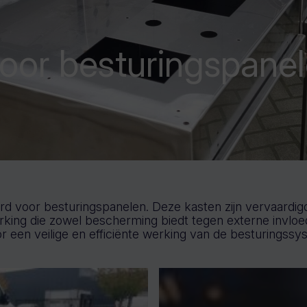
oor besturingspane
oor besturingspanelen. Deze kasten zijn vervaardigd ui
ng die zowel bescherming biedt tegen externe invloede
 een veilige en efficiënte werking van de besturingssy