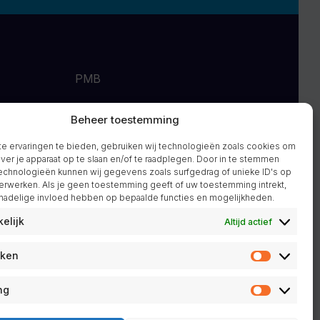
PMB
w
Over ons
Beheer toestemming
Nieuws
 ervaringen te bieden, gebruiken wij technologieën zoals cookies om
Contact
over je apparaat op te slaan en/of te raadplegen. Door in te stemmen
chnologieën kunnen wij gegevens zoals surfgedrag of unieke ID's op
drijven
Projecten
erwerken. Als je geen toestemming geeft of uw toestemming intrekt,
 nadelige invloed hebben op bepaalde functies en mogelijkheden.
elijk
Altijd actief
hoogte
eken
Statistie
ng
Marketin