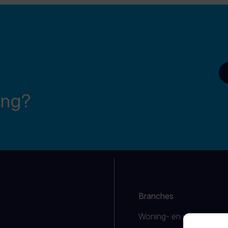
ing?
Branches
Woning- en utiliteitsbou