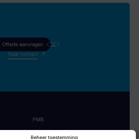
Offerte aanvragen
Naar contact
PMB
w
Over ons
Beheer toestemming