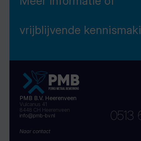
Meer informatie of
vrijblijvende kennismak
PMB B.V. Heerenveen
Vulcanus 41
8448 CH Heerenveen
0513 
info@pmb-bv.nl
Naar contact